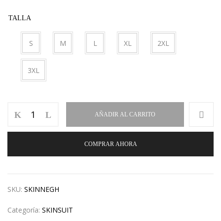
TALLA
S
M
L
XL
2XL
3XL
AÑADIR AL CARRITO
COMPRAR AHORA
SKU:
SKINNEGH
Categoría:
SKINSUIT