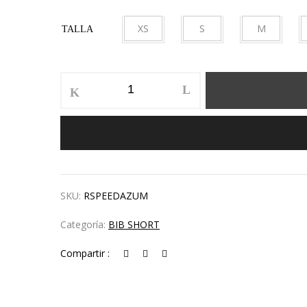
XS
S
M
TALLA
BIB
SHORT
RS-
SPEED
AZUL
MUJER
cantidad
SKU:
RSPEEDAZUM
Categoría:
BIB SHORT
Compartir :