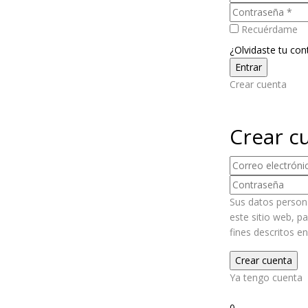
Recuérdame
¿Olvidaste tu con
Crear cuenta
Crear c
Sus datos persona
este sitio web, p
fines descritos e
Ya tengo cuenta
2
0