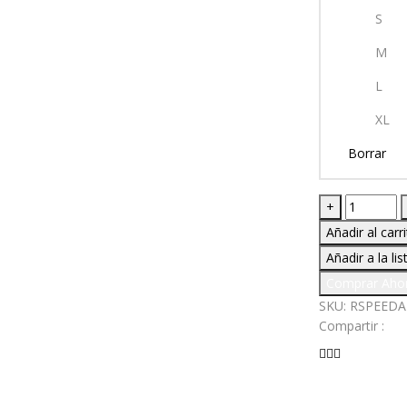
S
M
L
XL
Borrar
BIB
+
SHORT
Añadir al carr
RS-
Añadir a la li
SPEED
Comprar Aho
AZUL
HOMBRE
SKU:
RSPEEDA
cantidad
Compartir :