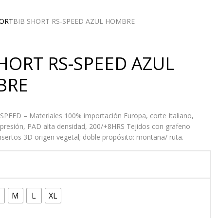
HORT
BIB SHORT RS-SPEED AZUL HOMBRE
SHORT RS-SPEED AZUL
BRE
PEED – Materiales 100% importación Europa, corte Italiano,
presión, PAD alta densidad, 200/+8HRS Tejidos con grafeno
nsertos 3D origen vegetal; doble propósito: montaña/ ruta.
M
L
XL