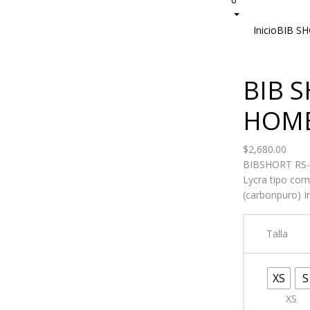
Inicio
BIB S
BIB 
HOM
$
2,680.00
BIBSHORT RS-S
Lycra tipo com
(carbonpuro) I
Talla
XS
S
XS