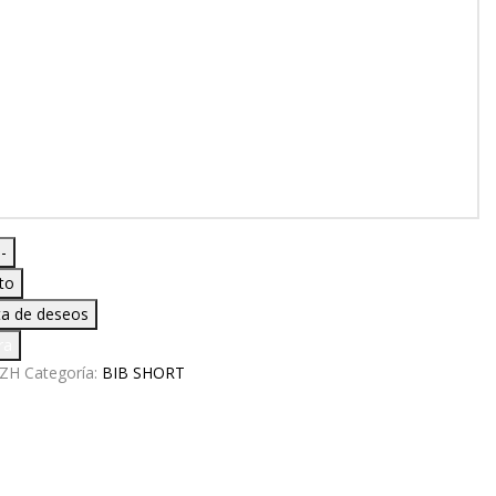
-
ito
sta de deseos
ra
ZH
Categoría:
BIB SHORT