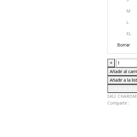
M
L
XL
Borrar
CHAMARR
+
ROMPEVI
Añadir al carr
VITALIS
Añadir a la li
cantidad
Comprar Aho
SKU:
CHAROM
Compartir :