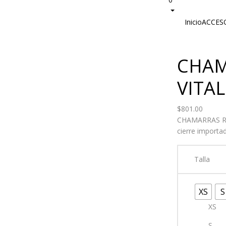
Inicio
ACCES
CHAM
VITAL
$
801.00
CHAMARRAS ROM
cierre importa
Talla
XS
S
XS
S