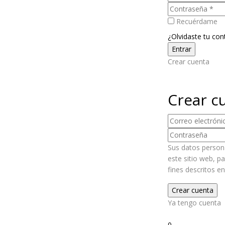
Recuérdame
¿Olvidaste tu con
Crear cuenta
Crear c
Sus datos persona
este sitio web, p
fines descritos e
Ya tengo cuenta
2
0