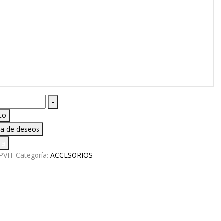
A
-
ENTOS
ito
sta de deseos
ra
PVIT
Categoría:
ACCESORIOS