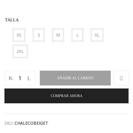
TALLA
XS
S
M
L
XL
2XL
AÑADIR AL CARRITO
COMPRAR AHORA
SKU:
CHALECOBEIGET