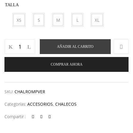
TALLA
XS
S
M
L
XL
AÑADIR AL CARRITO
COMPRAR AHORA
SKU:
CHALROMPVER
Categorías:
ACCESORIOS
,
CHALECOS
Compartir :