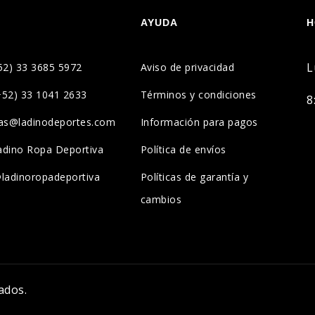
AYUDA
H
L
52) 33 3685 5972
Aviso de privacidad
+52) 33 1041 2633
Términos y condiciones
8
tas@ladinodeportes.com
Información para pagos
adino Ropa Deportiva
Política de envíos
@ladinoropadeportiva
Políticas de garantía y
cambios
ados.