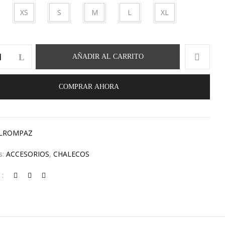
XS
S
M
L
XL
AÑADIR AL CARRITO
COMPRAR AHORA
LROMPAZ
s:
ACCESORIOS
,
CHALECOS
 :