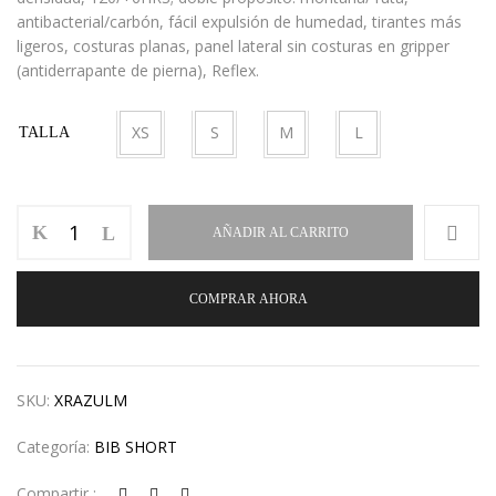
antibacterial/carbón, fácil expulsión de humedad, tirantes más
ligeros, costuras planas, panel lateral sin costuras en gripper
(antiderrapante de pierna), Reflex.
XS
S
M
L
TALLA
AÑADIR AL CARRITO
COMPRAR AHORA
SKU:
XRAZULM
Categoría:
BIB SHORT
Compartir :