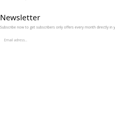
Newsletter
Subscribe now to get subscribers only offers every month directly in 
© 2024 Ladino Deportes. Todos los derechos reservados.
Desarrollado por Netcommerce