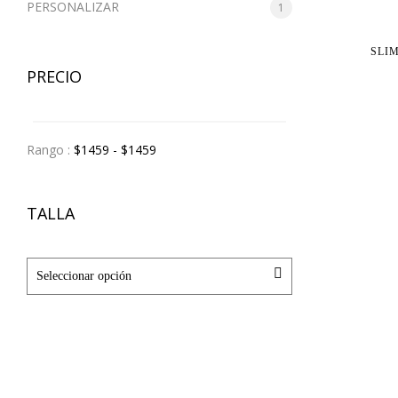
PERSONALIZAR
1
SLI
PRECIO
Rango :
$
1459
- $
1459
TALLA
Seleccionar opción