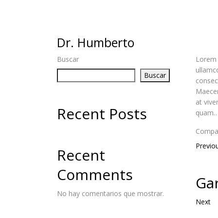
Dr. Humberto
Buscar
Lorem i
ullamco
Buscar
consect
Maecena
at vive
Recent Posts
quam…
Compart
Previo
Recent
Comments
Gar
No hay comentarios que mostrar.
Next