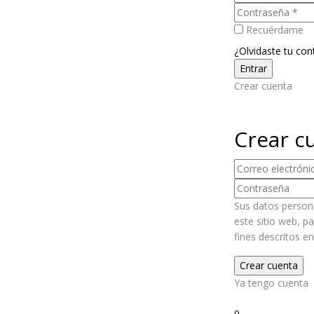
Recuérdame
¿Olvidaste tu con
Crear cuenta
Crear c
Sus datos persona
este sitio web, p
fines descritos e
Ya tengo cuenta
2
0