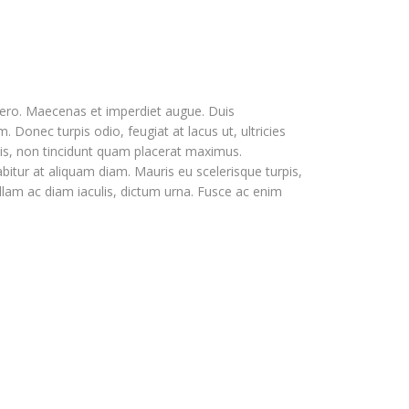
libero. Maecenas et imperdiet augue. Duis
. Donec turpis odio, feugiat at lacus ut, ultricies
rpis, non tincidunt quam placerat maximus.
itur at aliquam diam. Mauris eu scelerisque turpis,
Nullam ac diam iaculis, dictum urna. Fusce ac enim