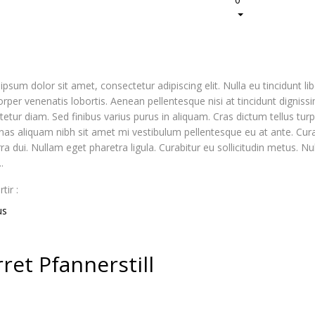
psum dolor sit amet, consectetur adipiscing elit. Nulla eu tincidunt 
rper venenatis lobortis. Aenean pellentesque nisi at tincidunt dignissim
etur diam. Sed finibus varius purus in aliquam. Cras dictum tellus tu
s aliquam nibh sit amet mi vestibulum pellentesque eu at ante. Curab
rra dui. Nullam eget pharetra ligula. Curabitur eu sollicitudin metus. 
.
ir :
us
ret Pfannerstill