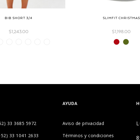
BIB SHORT 3/4
SLIMFIT CHRISTMAS
$
1,243.00
$
1,198.00
AYUDA
H
L
52) 33 3685 5972
Aviso de privacidad
+52) 33 1041 2633
Términos y condiciones
8