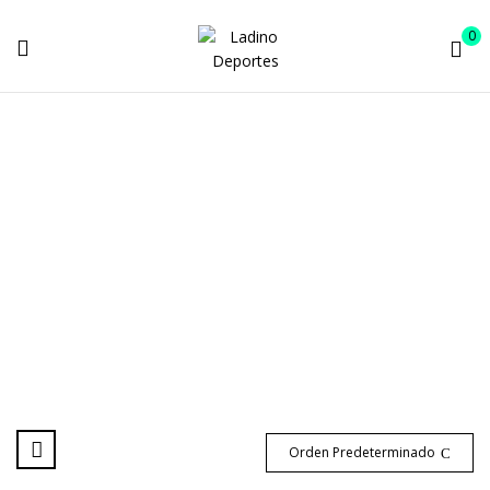
0
TINTO
Inicio
Color del producto
TINTO
Orden Predeterminado